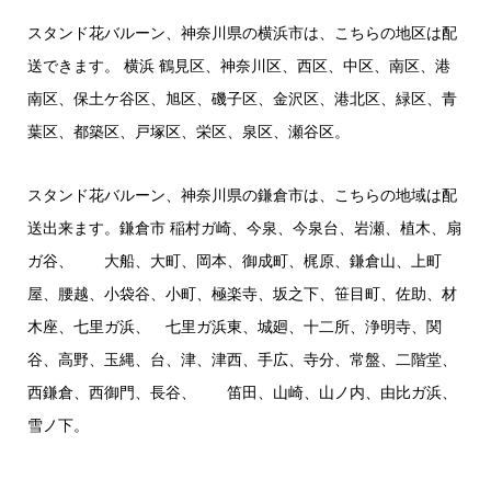
スタンド花バルーン、神奈川県の横浜市は、こちらの地区は配
送できます。 横浜 鶴見区、神奈川区、西区、中区、南区、港
南区、保土ケ谷区、旭区、磯子区、金沢区、港北区、緑区、青
葉区、都築区、戸塚区、栄区、泉区、瀬谷区。
スタンド花バルーン、神奈川県の鎌倉市は、こちらの地域は配
送出来ます。鎌倉市 稲村ガ崎、今泉、今泉台、岩瀬、植木、扇
ガ谷、 大船、大町、岡本、御成町、梶原、鎌倉山、上町
屋、腰越、小袋谷、小町、極楽寺、坂之下、笹目町、佐助、材
木座、七里ガ浜、 七里ガ浜東、城廻、十二所、浄明寺、関
谷、高野、玉縄、台、津、津西、手広、寺分、常盤、二階堂、
西鎌倉、西御門、長谷、 笛田、山崎、山ノ内、由比ガ浜、
雪ノ下。