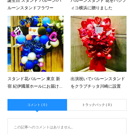
誕生日 スタンド バルーン/バ
バルーンスタンド 花をパシフ
ルーンスタンドフラワー
ィコ横浜に贈りました
スタンド花バルーン 東京 新
出演祝いでバルーンスタンド
宿 紀伊國屋ホールにお届け...
をクラブチッタ川崎に設置
コメント ( 0 )
トラックバック ( 0 )
この記事へのコメントはありません。