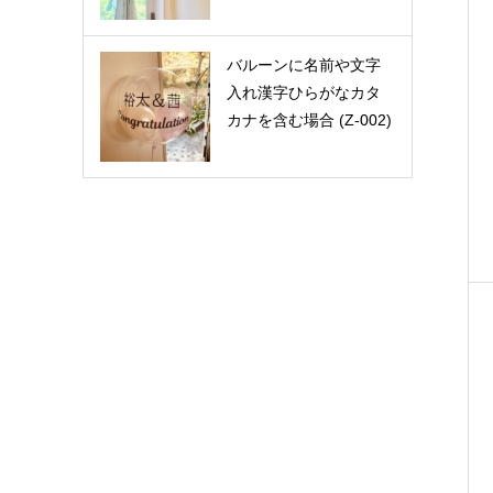
バルーンに名前や文字
入れ漢字ひらがなカタ
カナを含む場合 (Z-002)