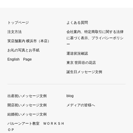
トップページ
よくある質問
注文方法
会社案内、特定商取引に関する法律
に基づく表示、プライバシーポリシ
実店舗案内 横浜市（本店）
ー
お礼の写真とお手紙
運送状況確認
English Page
東京 世田谷の花店
誕生日メッセージ文例
出産祝いメッセージ文例
blog
開店祝いメッセージ文例
メディアの皆様へ
結婚祝いメッセージ文例
バルーンアート教室 ＷＯＲＫＳＨ
ＯＰ