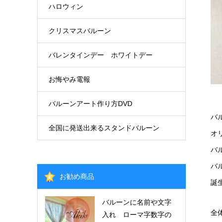
ハロウィン
クリスマスバルーン
バレンタインデー ホワイトデー
お悔やみ電報
バルーンアート作り方DVD
バ
全国に発送出来るスタンドバルーン
オ
バ
バ
お勧め商品
誕
バルーンに名前や文字
全
入れ ローマ字数字の