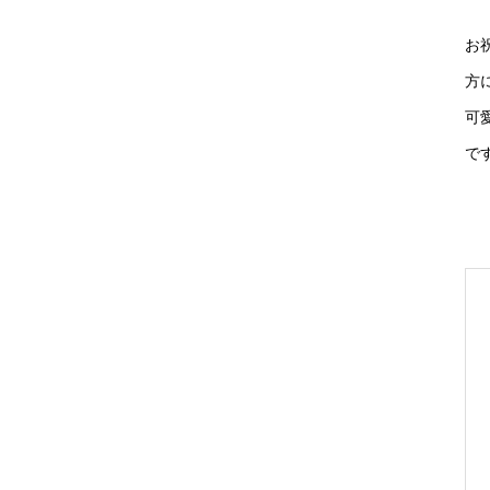
お
方
可
で