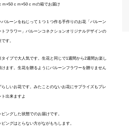
ｃｍ×50ｃｍ×50ｃｍの箱でお届け
いバルーンをねじって１つ１つ作る手作りのお花「バルーン
ートフラワー」バルーンコネクションオリジナルデザインの
束です。
束タイプで大人気です。生花と同じで1週間から2週間お楽し
頂けます。生花を贈るようにバルーンフラワーを贈りません
。
ずらしいお花です。みたことのないお花にサプライズもプレ
ント出来ますよ
ッピングした状態でのお届けです。
ッピングはとらない方がながもちします。