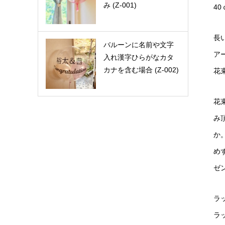
み (Z-001)
40
長
バルーンに名前や文字
ア
入れ漢字ひらがなカタ
カナを含む場合 (Z-002)
花
花
み
か
め
ゼ
ラ
ラ