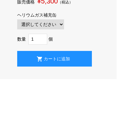
¥5,300
販売価格
（税込）
ヘリウムガス補充缶
数量
個