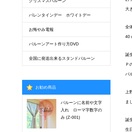
クリスマスバルーン
大
バレンタインデー ホワイトデー
全
お悔やみ電報
40
バルーンアート作り方DVD
誕
全国に発送出来るスタンドバルーン
Ｐ
バ
お勧め商品
上
ま
バルーンに名前や文字
入れ ローマ字数字の
み (Z-001)
誕
生