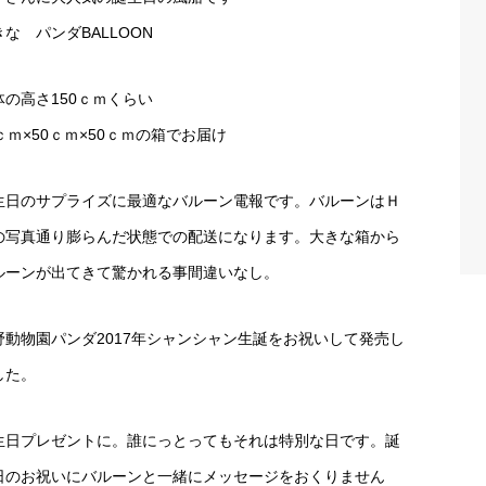
きな パンダBALLOON
体の高さ150ｃｍくらい
ｃｍ×50ｃｍ×50ｃｍの箱でお届け
生日のサプライズに最適なバルーン電報です。バルーンはＨ
の写真通り膨らんだ状態での配送になります。大きな箱から
ルーンが出てきて驚かれる事間違いなし。
野動物園パンダ2017年シャンシャン生誕をお祝いして発売し
した。
生日プレゼントに。誰にっとってもそれは特別な日です。誕
日のお祝いにバルーンと一緒にメッセージをおくりません