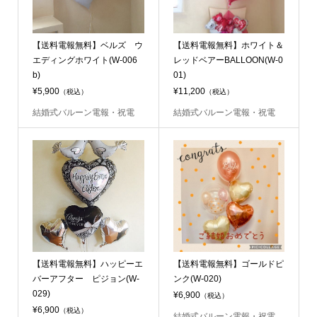
【送料電報無料】ベルズ ウ
【送料電報無料】ホワイト＆
エディングホワイト(W-006
レッドベアーBALLOON(W-0
b)
01)
¥5,900
¥11,200
（税込）
（税込）
結婚式バルーン電報・祝電
結婚式バルーン電報・祝電
【送料電報無料】ハッピーエ
【送料電報無料】ゴールドピ
バーアフター ピジョン(W-
ンク(W-020)
029)
¥6,900
（税込）
¥6,900
（税込）
結婚式バルーン電報・祝電