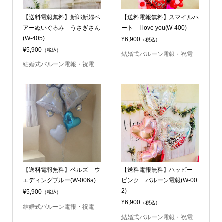
【送料電報無料】新郎新婦ベ
【送料電報無料】スマイルハ
アーぬいぐるみ うさぎさん
ート I love you(W-400)
(W-405)
¥6,900
（税込）
¥5,900
（税込）
結婚式バルーン電報・祝電
結婚式バルーン電報・祝電
【送料電報無料】ベルズ ウ
【送料電報無料】ハッピー
エディングブルー(W-006a)
ピンク バルーン電報(W-00
2)
¥5,900
（税込）
¥6,900
（税込）
結婚式バルーン電報・祝電
結婚式バルーン電報・祝電