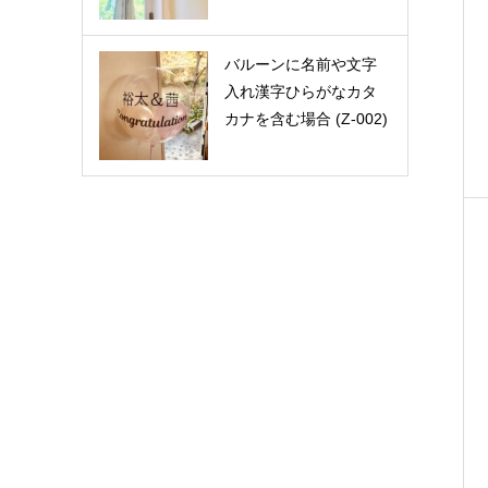
バルーンに名前や文字
入れ漢字ひらがなカタ
カナを含む場合 (Z-002)