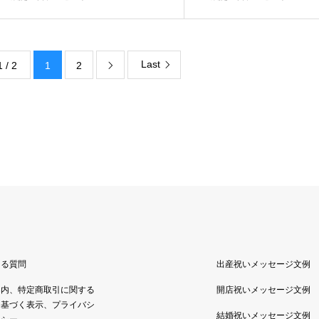
Last
1 / 2
1
2

ある質問
出産祝いメッセージ文例
案内、特定商取引に関する
開店祝いメッセージ文例
に基づく表示、プライバシ
結婚祝いメッセージ文例