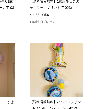
 特大1歳
【送料電報無料】1歳誕生日男の
(F-03
子 フットプリント(F-023)
¥5,300
（税込）
1歳誕生日プレゼント
コニコひよ
【送料電報無料】バルーンプリン
トNO１ボーイバルーン(F-012)